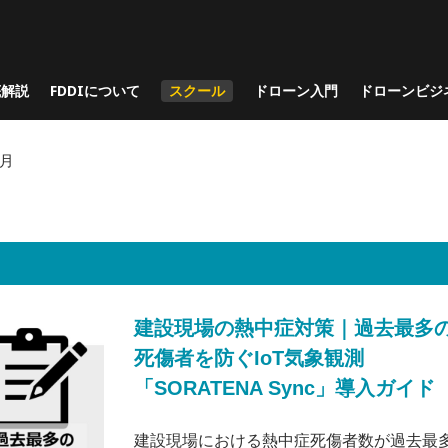
底解説
FDDIについて
スクール
ドローン入門
ドローンビジ
6月
建設現場の熱中症対策｜過去最多
死傷者を防ぐIoT気象観測
「SORATENA Sync」導入ガイド
建設現場における熱中症死傷者数が過去最