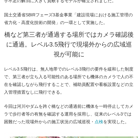
手不足の解消に大きく貢献するモデルが確立されました。
国土交通省SBIRフェーズ3基金事業「建設現場における施工管理の
省力化・高度化技術の開発」の一環として実施した。
橋など第三者が通過する場所ではカメラ確認後
に通過。レベル3.5飛行で現場外からの広域巡
視が可能に
レベル3.5飛行は、無人地帯でのレベル3飛行の要件を緩和した制度
で、第三者が立ち入る可能性のある場所でも機体のカメラで人の不
在を確認しながら飛行することで、補助員配置や看板設置などの立
入管理措置なしに飛行できる。
今回は河川やダムを跨ぐ橋などの通過前に機体を一時停止してカメ
ラで歩行者等の有無を確認する運用を採用し、従来のレベル3では
困難だった現場外からの施工状況の広域巡視・
点検
を実現した。