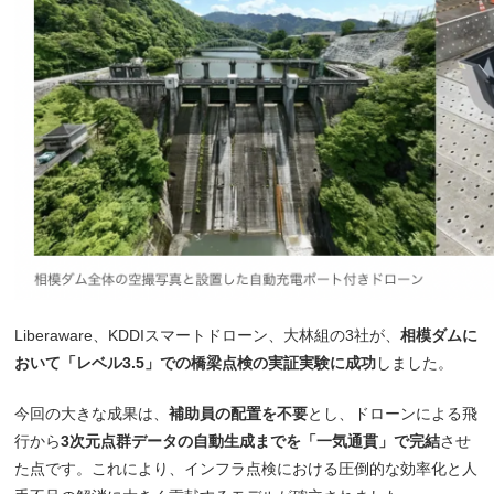
Liberaware、KDDIスマートドローン、大林組の3社が、
相模ダムに
おいて「レベル3.5」での橋梁点検の実証実験に成功
しました。
今回の大きな成果は、
補助員の配置を不要
とし、ドローンによる飛
行から
3次元点群データの自動生成までを「一気通貫」で完結
させ
た点です。これにより、インフラ点検における圧倒的な効率化と人