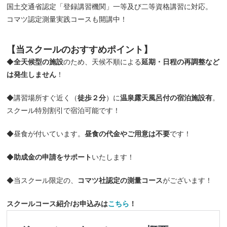
国土交通省認定「登録講習機関」一等及び二等資格講習に対応。
コマツ認定測量実践コースも開講中！
【当スクールの
おすすめポイント
】
◆
全天候型の施設
のため、天候不順による
延期・日程の再調整など
は発生しません
！
◆講習場所すぐ近く（
徒歩２分
）に
温泉露天風呂付の宿泊施設有
。
スクール特別割引で宿泊可能です！
◆昼食が付いています。
昼食の代金やご用意は不要
です！
◆
助成金の申請をサポート
いたします！
◆当スクール限定の、
コマツ社認定の測量コース
がございます！
スクールコース紹介/お申込みは
こちら
！