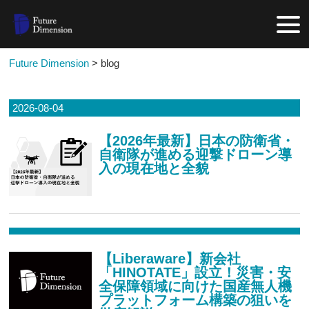
Future Dimension
>
blog
2026-08-04
【2026年最新】日本の防衛省・
自衛隊が進める迎撃ドローン導
入の現在地と全貌
【Liberaware】新会社
「HINOTATE」設立！災害・安
全保障領域に向けた国産無人機
プラットフォーム構築の狙いを