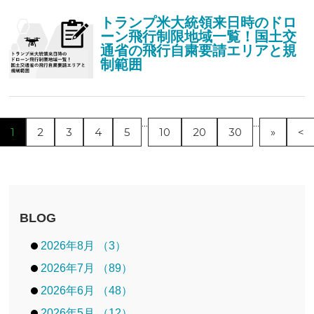
トランプ米大統領来日時のドロ
ーン飛行制限地域一覧！国土交
通省の飛行自粛要請エリアと規
制範囲
...
...
1
2
3
4
5
10
20
30
»
<
BLOG
2026年8月 （3）
2026年7月 （89）
2026年6月 （48）
2026年5月 （12）