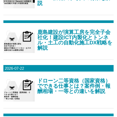
説
鹿島建設が演算工房を完全子会
社化！建設ICT内製化とトンネ
ル・土工の自動化施工DX戦略を
解説
2026-07-22
ドローン二等資格（国家資格）
でできる仕事とは？案件例・報
酬相場・一等との違いを解説