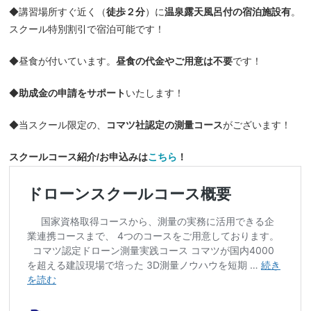
◆講習場所すぐ近く（
徒歩２分
）に
温泉露天風呂付の宿泊施設有
。
スクール特別割引で宿泊可能です！
◆昼食が付いています。
昼食の代金やご用意は不要
です！
◆
助成金の申請をサポート
いたします！
◆当スクール限定の、
コマツ社認定の測量コース
がございます！
スクールコース紹介/お申込みは
こちら
！