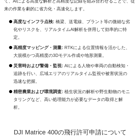
て、AIによる高度な解析と高精度な記録を組み合わせることで、従
来の作業を劇的に省力化・高速化します。
高度なインフラ点検:
橋梁、送電線、プラント等の微細な劣
化やリスクを、リアルタイムAI解析を併用して効率的に特
定。
高精度マッピング・測量:
RTKによる位置情報を活かした、
大規模かつ高精度の3Dモデル作成や地形測量。
災害時および警備・監視:
AIによる人物や車両の自動検知・
追跡を行い、広域エリアのリアルタイム監視や被害状況の
迅速な把握。
精密農業および環境調査:
植生状況の解析や野生動物のモニ
タリングなど、高い処理能力が必要なデータの取得と解
析。
DJI Matrice 400の飛行許可申請について