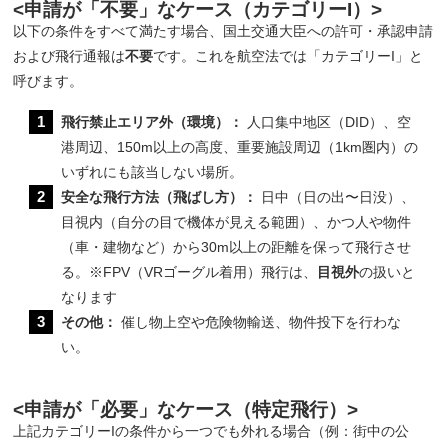
<申請が「不要」なケース（カテゴリーI）>
以下の条件をすべて満たす場合、国土交通大臣への許可・承認申請
および飛行通報は
不要
です。これを航空法では「カテゴリーI」と
呼びます。
飛行禁止エリア外（環境）：
人口集中地区（DID）、空
港周辺、150m以上の高度、重要施設周辺（1km圏内）の
いずれにも該当しない場所。
安全な飛行方法（飛ばし方）：
日中（日の出〜日没）、
目視内（自分の目で機体が見える範囲）、かつ人や物件
（車・建物など）から30m以上の距離を保って飛行させ
る。※FPV（VRゴーグル着用）飛行は、
目視外
の扱いと
なります
その他：
催し物上空や危険物輸送、物件投下を行わな
い。
<申請が「必要」なケース（特定飛行）>
上記カテゴリーIの条件から一つでも外れる場合（例：街中の公