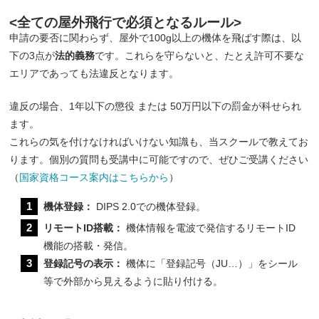
<全ての屋外飛行で必須となるルール>
申請の要否に関わらず、屋外で100g以上の機体を飛ばす際は、以
下の3点が
法的義務
です。これらを守らないと、たとえ許可不要な
エリアであっても法違反となります。
違反の場合、1年以下の懲役 または 50万円以下の罰金が科せられ
ます。
これらの気を付けなければいけない知識も、当スクールで教えてお
ります。個別の質問も受講中に可能ですので、ぜひご受講ください
（
国家資格コース案内はこちらから
）
機体登録：
DIPS 2.0での機体登録。
リモートID搭載：
機体情報を電波で発信するリモートID
機能の搭載・発信。
登録記号の表示：
機体に「登録記号（JU…）」をシール
等で外部から見えるように貼り付ける。