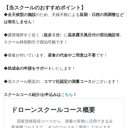
【当スクールの
おすすめポイント
】
◆
全天候型の施設
のため、天候不順による
延期・日程の再調整など
は発生しません
！
◆講習場所すぐ近く（
徒歩２分
）に
温泉露天風呂付の宿泊施設有
。
スクール特別割引で宿泊可能です！
◆昼食が付いています。
昼食の代金やご用意は不要
です！
◆
助成金の申請をサポート
いたします！
◆当スクール限定の、
コマツ社認定の測量コース
がございます！
スクールコース紹介/お申込みは
こちら
！