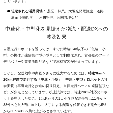
していきます。
想定される活用現場：
農業、林業、太陽光発電施設、道路
法面（傾斜地）、河川管理、公園管理など
中速化・中型化を見据えた物流・配送DXへの
波及効果
自動走行ロボットを巡っては、すでに時速6km以下の「低速・小
型」の機体が遠隔操作型小型車として制度化され、首都圏のフード
デリバリーや事業所間配送などで本格実装が始まっています。
しかし、配送効率や商圏をさらに拡大するためには、
時速9km〜
20km程度で走行する「中速・小型」「中速・中型」ロボット
の社
会実装（車道走行と歩道の切り替え、自律走行ベースの遠隔監視な
ど）が焦点となっています。机上試算では、時速20km対応のロボ
ットを導入した場合、1台あたりの1日小荷物配送件数は11件から
38件へと約3倍に向上し、人手による配送を代替できる割合も5%
から30〜40%へ跳ね上がるとされています。