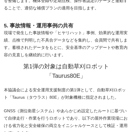
を整備します。機体登録や定期点検、操作者認定のデータと連動す
ることで、適切な補償プランの適用を目指します。
5. 事故情報・運用事例の共有
現場で発生した事故情報や「ヒヤリハット」事例、効果的な運用実
績、点検で判明した不具合データなどを集約し、会員間で共有しま
す。蓄積されたデータをもとに、安全基準のアップデートや教育内
容の見直しを継続的に行います。
第1弾の対象は自動草刈ロボット
「Taurus80E」
本協議会による安全運用支援制度の第1弾として、自動草刈ロボッ
ト「Taurus（タウラス）80E」が対象機種に指定されました。
GNSS（測位衛星システム）やあらかじめ設定したルートに基づい
て自律走行・作業を行うロボットであり、以下の屋外作業現場にお
ける省力化と安全確保の両立をイニシャルケースとして検証・運用