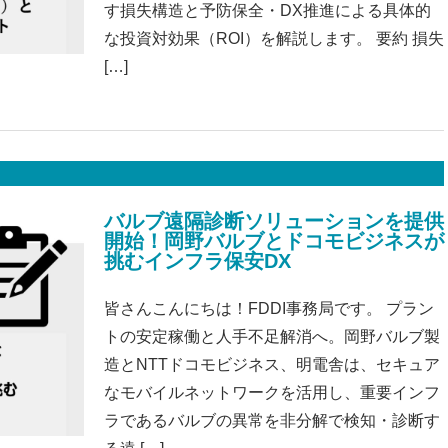
す損失構造と予防保全・DX推進による具体的
な投資対効果（ROI）を解説します。 要約 損失
[…]
バルブ遠隔診断ソリューションを提供
開始！岡野バルブとドコモビジネスが
挑むインフラ保安DX
皆さんこんにちは！FDDI事務局です。 プラン
トの安定稼働と人手不足解消へ。岡野バルブ製
造とNTTドコモビジネス、明電舎は、セキュア
なモバイルネットワークを活用し、重要インフ
ラであるバルブの異常を非分解で検知・診断す