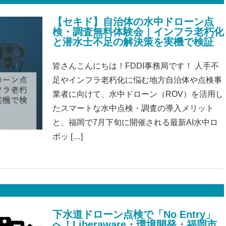
【セキド】自治体の水中ドローン点
検・調査無料体験会｜インフラ老朽化
と潜水士不足の解決策を実機で検証
皆さんこんにちは！FDDI事務局です！ 人手不
足やインフラ老朽化に悩む地方自治体や点検事
業者に向けて、水中ドローン（ROV）を活用し
たスマートな水中点検・調査の導入メリット
と、福岡で7月下旬に開催される最新AI水中ロ
ボッ […]
下水道ドローン点検で「No Entry」
へ！Liberaware・環境開発・福岡市