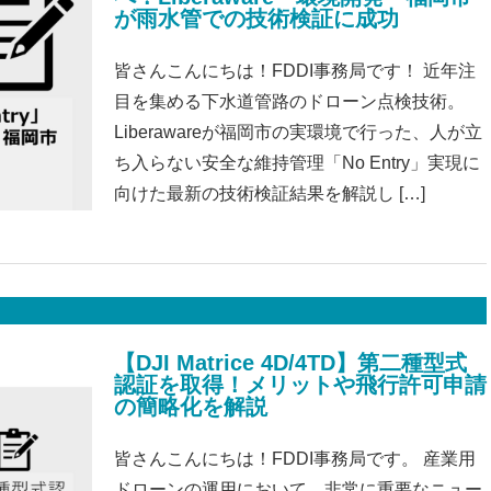
が雨水管での技術検証に成功
皆さんこんにちは！FDDI事務局です！ 近年注
目を集める下水道管路のドローン点検技術。
Liberawareが福岡市の実環境で行った、人が立
ち入らない安全な維持管理「No Entry」実現に
向けた最新の技術検証結果を解説し […]
【DJI Matrice 4D/4TD】第二種型式
認証を取得！メリットや飛行許可申請
の簡略化を解説
皆さんこんにちは！FDDI事務局です。 産業用
ドローンの運用において、非常に重要なニュー