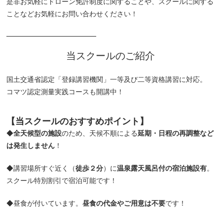
是非お気軽にドローン免許制度に関することや、スクールに関する
ことなどお気軽にお問い合わせください！
━━━━━━━━━━━━━
当スクールのご紹介
国土交通省認定「登録講習機関」一等及び二等資格講習に対応。
コマツ認定測量実践コースも開講中！
【当スクールの
おすすめポイント
】
◆
全天候型の施設
のため、天候不順による
延期・日程の再調整など
は発生しません
！
◆講習場所すぐ近く（
徒歩２分
）に
温泉露天風呂付の宿泊施設有
。
スクール特別割引で宿泊可能です！
◆昼食が付いています。
昼食の代金やご用意は不要
です！