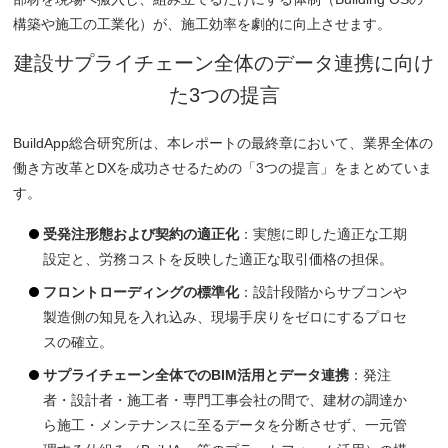
構築や施工の工業化）が、施工効率を劇的に向上させます。
建設サプライチェーン全体のデータ連携に向け
た3つの提言
BuildApp総合研究所は、本レポートの最終章において、業界全体の
働き方改革とDXを成功させるための「3つの提言」をまとめていま
す。
受発注形態および契約の適正化
：実態に即した適正な工期
設定と、労務コストを反映した適正な取引価格の担保。
フロントローディングの標準化
：設計段階からサブコンや
製造側の知見を入れ込み、現場手戻りをゼロにするプロセ
スの確立。
サプライチェーン全体でのBIM活用とデータ連携
：発注
者・設計者・施工者・専門工事会社の間で、建材の調達か
ら施工・メンテナンスに至るデータを分断させず、一元管