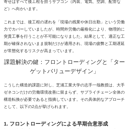
寄せはすべて後工程を担うサブコン（内装、電気、空調、配管な
ど）へ向かいます。
これまでは、後工程の遅れを「現場の残業や休日出勤」という労働
力でカバーしていましたが、時間外労働の厳格化により、物理的に
突貫工事を行うことが不可能になりました。結果として、適正な工
期が確保されないまま規制だけが適用され、現場の疲弊と工期遅延
が常態化するリスクが高まっています。
課題解決の鍵：フロントローディングと「ター
ゲットバリューデザイン」
こうした構造的課題に対し、芝浦工業大学の志手一哉教授は、大手
ゼネコンだけの労働環境改善に留まらず、サプライチェーン全体の
構造転換が必要であると指摘しています。その具体的なアプローチ
として、以下の2点が挙げられます。
1. フロントローディングによる早期合意形成