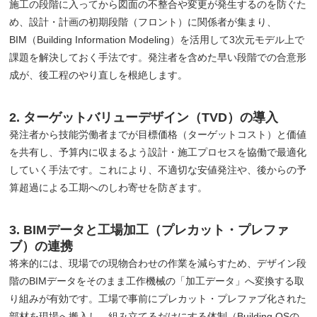
施工の段階に入ってから図面の不整合や変更が発生するのを防ぐた
め、設計・計画の初期段階（フロント）に関係者が集まり、
BIM（Building Information Modeling）を活用して3次元モデル上で
課題を解決しておく手法です。発注者を含めた早い段階での合意形
成が、後工程のやり直しを根絶します。
2. ターゲットバリューデザイン（TVD）の導入
発注者から技能労働者までが目標価格（ターゲットコスト）と価値
を共有し、予算内に収まるよう設計・施工プロセスを協働で最適化
していく手法です。これにより、不適切な安値発注や、後からの予
算超過による工期へのしわ寄せを防ぎます。
3. BIMデータと工場加工（プレカット・プレファ
ブ）の連携
将来的には、現場での現物合わせの作業を減らすため、デザイン段
階のBIMデータをそのまま工作機械の「加工データ」へ変換する取
り組みが有効です。工場で事前にプレカット・プレファブ化された
部材を現場へ搬入し、組み立てるだけにする体制（Building OSの