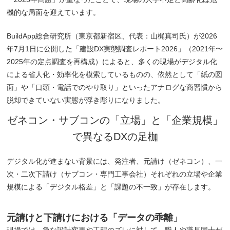
機的な局面を迎えています。
BuildApp総合研究所（東京都新宿区、代表：山梶真司氏）が2026
年7月1日に公開した「建設DX実態調査レポート2026」（2021年〜
2025年の定点調査を再構成）によると、多くの現場がデジタル化
による省人化・効率化を模索しているものの、依然として「紙の図
面」や「口頭・電話でのやり取り」といったアナログな商習慣から
脱却できていない実態が浮き彫りになりました。
ゼネコン・サブコンの「立場」と「企業規模」
で異なるDXの足枷
デジタル化が進まない背景には、発注者、元請け（ゼネコン）、一
次・二次下請け（サブコン・専門工事会社）それぞれの立場や企業
規模による「デジタル格差」と「課題の不一致」が存在します。
元請けと下請けにおける「データの乖離」
現場では、急な設計変更や工程のズレに対して、職人や職長同士が