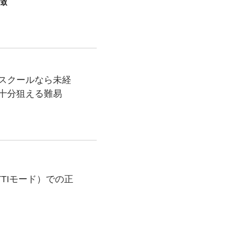
徴
スクールなら未経
十分狙える難易
TTIモード）での正