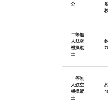
分
二等無
人航空
約
機操縦
7
士
一等無
人航空
約
機操縦
4
士