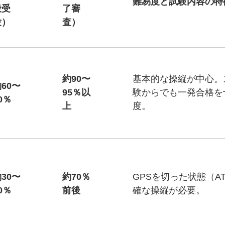
難易度と試験内容の特
般受
了審
験）
査）
約90〜
基本的な操縦が中心。
60〜
95％以
験からでも一発合格を
0％
上
度。
30〜
約70％
GPSを切った状態（A
0％
前後
確な操縦が必要。