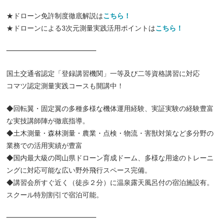
★ドローン免許制度徹底解説は
こちら！
★ドローンによる3次元測量実践活用ポイントは
こちら！
━━━━━━━━━━━━━
国土交通省認定「登録講習機関」一等及び二等資格講習に対応
コマツ認定測量実践コースも開講中！
◆回転翼・固定翼の多種多様な機体運用経験、実証実験の経験豊富
な実技講師陣が徹底指導。
◆土木測量・森林測量・農業・点検・物流・害獣対策など多分野の
業務での活用実績が豊富
◆国内最大級の岡山県ドローン育成ドーム、多様な用途のトレーニ
ングに対応可能な広い野外飛行スペース完備。
◆講習会所すぐ近く（徒歩２分）に温泉露天風呂付の宿泊施設有。
スクール特別割引で宿泊可能。
━━━━━━━━━━━━━