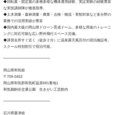
◆回転翼・固定翼の多種多様な機体運用経験、実証実験の経験豊富
な実技講師陣が徹底指導。
◆土木測量・森林測量・農業・点検・物流・害獣対策など多分野の
業務での活用実績が豊富
◆国内最大級の岡山県ドローン育成ドーム、多様な用途のトレーニ
ングに対応可能な広い野外飛行スペース完備。
◆講習会所すぐ近く（徒歩２分）に温泉露天風呂付の宿泊施設有。
スクール特別割引で宿泊可能。
━━━━━━━━━━━━━
岡山県和気校
〒709-0452
岡山県和気郡和気町益原681番地1
和気鵜飼谷交通公園 生きがい工芸館内
━━━━━━━━━━━━━
石川県粟津校