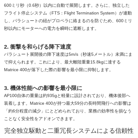
600ミリ秒（0.6秒）以内に自動で展開します。さらに、独立した
フライト停止システム（FTS：Flight Termination System）が連動
し、パラシュートの紐がプロペラに絡まるのを防ぐため、600ミリ
秒以内にモーターへの電力を瞬時に遮断します。
2. 衝撃を和らげる降下速度
パラシュート展開後の降下速度は5m/s（秒速5メートル）未満にま
で抑えられます。これにより、最大離陸重量15.8kgに達する
Matrice 400が落下した際の影響を最小限に抑制します。
3. 機体性能への影響を最小限に
AP100自体の重量は約935gと軽量に設計されており、機体後部へ
装着します。Matrice 400が持つ最大59分の長時間飛行への影響は
「約6分程度の減少」にとどめられており、業務の効率性を損なう
ことなく安全性をアドオンできます。
完全独立駆動と二重冗長システムによる信頼性