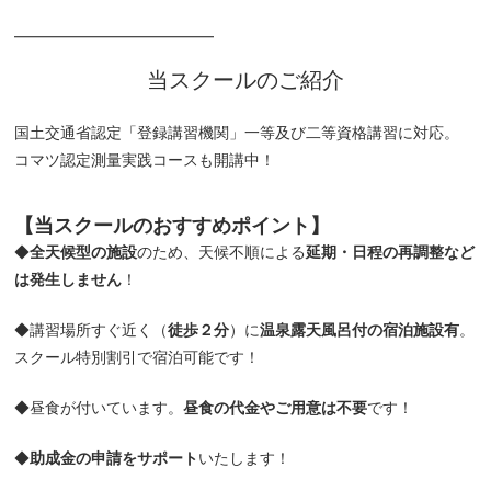
━━━━━━━━━━━━━
当スクールのご紹介
国土交通省認定「登録講習機関」一等及び二等資格講習に対応。
コマツ認定測量実践コースも開講中！
【当スクールの
おすすめポイント
】
◆
全天候型の施設
のため、天候不順による
延期・日程の再調整など
は発生しません
！
◆講習場所すぐ近く（
徒歩２分
）に
温泉露天風呂付の宿泊施設有
。
スクール特別割引で宿泊可能です！
◆昼食が付いています。
昼食の代金やご用意は不要
です！
◆
助成金の申請をサポート
いたします！