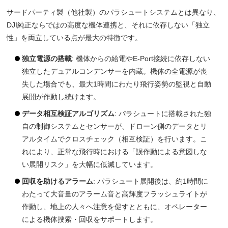
サードパーティ製（他社製）のパラシュートシステムとは異なり、
DJI純正ならではの高度な機体連携と、それに依存しない「独立
性」を両立している点が最大の特徴です。
独立電源の搭載
:
機体からの給電やE-Port接続に依存しない
独立したデュアルコンデンサーを内蔵。機体の全電源が喪
失した場合でも、最大1時間にわたり飛行姿勢の監視と自動
展開が作動し続けます。
データ相互検証アルゴリズム
:
パラシュートに搭載された独
自の制御システムとセンサーが、ドローン側のデータとリ
アルタイムでクロスチェック（相互検証）を行います。こ
れにより、正常な飛行時における「誤作動による意図しな
い展開リスク」を大幅に低減しています。
回収を助けるアラーム
:
パラシュート展開後は、約1時間に
わたって大音量のアラーム音と高輝度フラッシュライトが
作動し、地上の人々へ注意を促すとともに、オペレーター
による機体捜索・回収をサポートします。