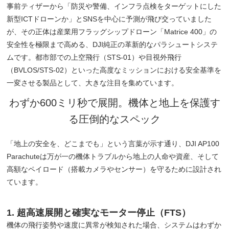
事前ティザーから「防災や警備、インフラ点検をターゲットにした
新型ICTドローンか」とSNSを中心に予測が飛び交っていました
が、その正体は産業用フラッグシップドローン「Matrice 400」の
安全性を極限まで高める、DJI純正の革新的なパラシュートシステ
ムです。都市部での上空飛行（STS-01）や目視外飛行
（BVLOS/STS-02）といった高度なミッションにおける安全基準を
一変させる製品として、大きな注目を集めています。
わずか600ミリ秒で展開。機体と地上を保護す
る圧倒的なスペック
「地上の安全を、どこまでも」という言葉が示す通り、DJI AP100
Parachuteは万が一の機体トラブルから地上の人命や資産、そして
高額なペイロード（搭載カメラやセンサー）を守るために設計され
ています。
1. 超高速展開と確実なモーター停止（FTS）
機体の飛行姿勢や速度に異常が検知された場合、システムはわずか