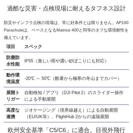
過酷な災害・点検現場に耐えるタフネス設計
防災やインフラ点検の現場は、常に好条件とは限りません。AP100
Parachuteは、ベースとなるMatrice 400と同等のタフな環境耐性を
備えています。
項目
スペック
防塵防
IP55（激しい雨や濃い砂ぼこりにも対応）
水性能
動作環
-20℃ ～ 50℃（酷暑から極寒の冬山までカバー）
境温度
展開ト
自動検知 / アプリ（DJI Pilot 2）のスライダー操作
リガー
による手動展開
高度な
ジオケージング（境界線越え）による自動展開
連携
（EU/UK等）、FlightHub 2からの遠隔展開
欧州安全基準「C5/C6」に適合。目視外飛行