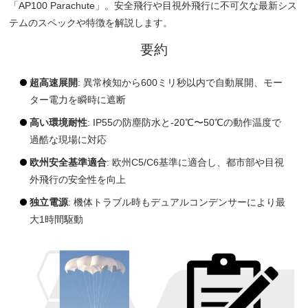
「AP100 Parachute」。安全飛行や目視外飛行に不可欠な最新シス
テムのスペックや特徴を解説します。
要約
超高速展開
: 異常検知から600ミリ秒以内で自動展開、モー
ター電力を瞬時に遮断
高い環境耐性
: IP55の防塵防水と-20℃〜50℃の動作温度で
過酷な現場に対応
欧州安全基準適合
: 欧州C5/C6基準に適合し、都市部や目視
外飛行の安全性を向上
独立電源
: 機体トラブル時もデュアルコンデンサーにより最
大1時間駆動