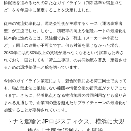
輸配送を進めるための新たなガイドライン（判断基準や留意点な
ど）を今年度中に策定することを決定しました。
従来の物流効率化は、運送会社側が主導するケース（運送事業者
型）が主流でした。しかし、積載率の向上や配送ルートの最適化を
抜本的に進めるには、発注側である「荷主（メーカーや小売な
ど）」同士の連携が不可欠です。何も対策を講じなかった場合、
2030年には約30%以上の貨物が運べなくなるという試算も公表さ
れており、国としても「荷主主導型」の共同物流を普及・定着させ
るための環境整備へと舵を切っています。
今回のガイドライン策定により、競合関係にある荷主同士であって
も、独占禁止法に抵触しない範囲や情報交換の留意点がクリアにな
ります。さらに、発着拠点となる物流施設の共同利用なども盛り込
まれる見通しで、企業間の壁を越えたサプライチェーンの最適化が
加速することが期待されています。
トナミ運輸とJPロジスティクス、横浜に大規
模な「共同物流拠点」を開設