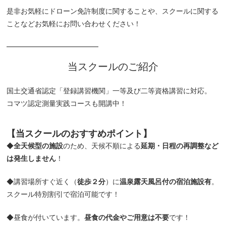
是非お気軽にドローン免許制度に関することや、スクールに関する
ことなどお気軽にお問い合わせください！
━━━━━━━━━━━━━
当スクールのご紹介
国土交通省認定「登録講習機関」一等及び二等資格講習に対応。
コマツ認定測量実践コースも開講中！
【当スクールの
おすすめポイント
】
◆
全天候型の施設
のため、天候不順による
延期・日程の再調整など
は発生しません
！
◆講習場所すぐ近く（
徒歩２分
）に
温泉露天風呂付の宿泊施設有
。
スクール特別割引で宿泊可能です！
◆昼食が付いています。
昼食の代金やご用意は不要
です！