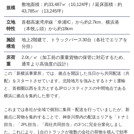
敷地面積：約33,487㎡（10,124坪）/ 延床面積：約
規模
43,785㎡（13,245坪）
立地
首都高速湾岸線「幸浦IC」から約2.7km、横浜港
特性
（本牧ふ頭）から約18km
施設
地上2階建て、トラックバース30台（各社でエリアを
構造
分担）
床荷
2.0t／㎡（加工前の重量貨物の保管に対応するため、
重
通常より高強度の設計）
この「新横浜事業所」では、拠点を開設した当日から共同配送（共
配）をスタートさせています。北陸地方を強みとするトナミ運輸
と、首都圏以西を主力とするJPロジスティクスの中間地点である
横浜に拠点を集約した形です。
これまでは各社が全域で個別に集荷・配送を行っていましたが、新
拠点に荷物を集約することで、神奈川県内の配送エリアを「トナミ
担当」「JPL担当」「両社共同担当」の3つに完全分業化しまし
た。これにより、1台のトラックが複数の会社の荷物を積んで効率