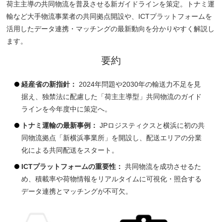
荷主主導の共同物流を普及させる新ガイドラインを策定。トナミ運
輸など大手物流事業者の共同拠点開設や、ICTプラットフォームを
活用したデータ連携・マッチングの最新動向を分かりやすく解説し
ます。
要約
経産省の新指針：
2024年問題や2030年の輸送力不足を見
据え、独禁法に配慮した「荷主主導型」共同物流のガイド
ラインを今年度中に策定へ。
トナミ運輸の最新事例：
JPロジスティクスと横浜に初の共
同物流拠点「新横浜事業所」を開設し、配送エリアの分業
化による共同配送をスタート。
ICTプラットフォームの重要性：
共同物流を成功させるた
め、積載率や荷物情報をリアルタイムに可視化・照合する
データ連携とマッチングが不可欠。