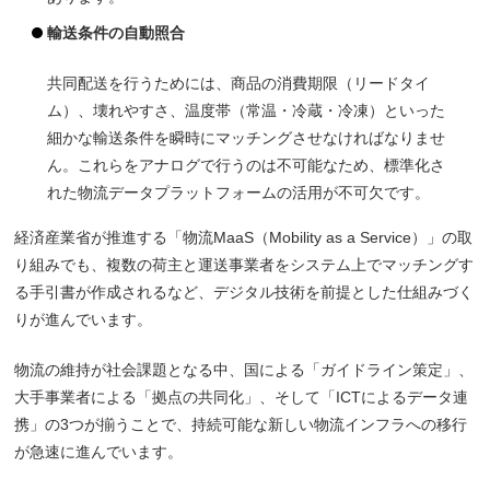
輸送条件の自動照合
共同配送を行うためには、商品の消費期限（リードタイ
ム）、壊れやすさ、温度帯（常温・冷蔵・冷凍）といった
細かな輸送条件を瞬時にマッチングさせなければなりませ
ん。これらをアナログで行うのは不可能なため、標準化さ
れた物流データプラットフォームの活用が不可欠です。
経済産業省が推進する「物流MaaS（Mobility as a Service）」の取
り組みでも、複数の荷主と運送事業者をシステム上でマッチングす
る手引書が作成されるなど、デジタル技術を前提とした仕組みづく
りが進んでいます。
物流の維持が社会課題となる中、国による「ガイドライン策定」、
大手事業者による「拠点の共同化」、そして「ICTによるデータ連
携」の3つが揃うことで、持続可能な新しい物流インフラへの移行
が急速に進んでいます。