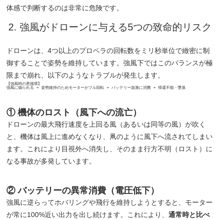
体感で判断するのは非常に危険です。
2. 強風がドローンに与える5つの致命的リスク
ドローンは、4つ以上のプロペラの回転数をミリ秒単位で緻密に制
御することで姿勢を維持しています。強風下ではこのバランスが極
限まで崩れ、以下のようなトラブルが発生します。
【強風時の悪循環】

① 機体のロスト（風下への流亡）
ドローンの最大飛行速度を上回る風（あるいは同等の風）が吹く
と、機体は風上に進めなくなり、凧のように風下へ流されてしまい
ます。これにより目視外へ消失し、そのまま行方不明（ロスト）に
なる事故が多発しています。
② バッテリーの異常消費（電圧低下）
強風に逆らってホバリングや飛行を維持しようとすると、モーター
が常に100%近い出力を出し続けます。これにより、
通常時と比べ