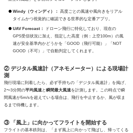
Windy（ウィンディ）：
高度ごとの風速や風向きをリアル
タイムかつ視覚的に確認できる世界的な定番アプリ。
UAV Forecast：
ドローン飛行に特化しており、現在の
GPS受信状況に加え、指定した高度（例：上空100m）の風
速が安全基準内かどうかを「GOOD（飛行可能）」「NOT
GOOD（不可）」で自動判定してくれます。
② デジタル風速計（アネモメーター）による現場計
測
飛行現場に到着したら、必ず手持ちの「デジタル風速計」を掲げ、
2〜3分間の
平均風速
と
瞬間最大風速
を計測します。この時点で瞬
間風速が5m/sを超えている場合は、飛行を中止するか、風が収ま
るまで待機します。
③ 「風上」に向かってフライトを開始する
フライトの基本鉄則は、「まず風上に向かって飛ばし、帰ってくる