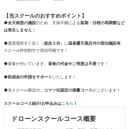
【当スクールの
おすすめポイント
】
◆
全天候型の施設
のため、天候不順による
延期・日程の再調整など
は発生しません
！
◆講習場所すぐ近く（
徒歩２分
）に
温泉露天風呂付の宿泊施設有
。
スクール特別割引で宿泊可能です！
◆昼食が付いています。
昼食の代金やご用意は不要
です！
◆
助成金の申請をサポート
いたします！
◆当スクール限定の、
コマツ社認定の測量コース
がございます！
スクールコース紹介/お申込みは
こちら
！