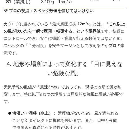
S1
（業務用）
3,100g
15m/s）
💡 プロの視点：スペック数値を信じてはいけない
カタログに書かれている「最大風圧抵抗 12m/s」とは、
「これ以上
の風が吹いたら一瞬で墜落・転覆する」という限界値
です。快適に
コントロールでき、安全に撮影・業務が行える数値ではないため、
スペックの「半分程度」を安全マージンとして考えるのがプロの常
識です。
4. 地形や場所によって変化する「目に見えな
い危険な風」
天気予報の数値が「風速3m/s」であっても、現場の地形で風が豹
変します。特に以下の3つの場所では局所的な強風に警戒が必要で
す。
海沿い・湖畔（水上）：
遮蔽物がないため、風が遮られる
ことなくダイレクトに機体を襲います。また、日中と夜間
で風向きが真逆になる特性があります。