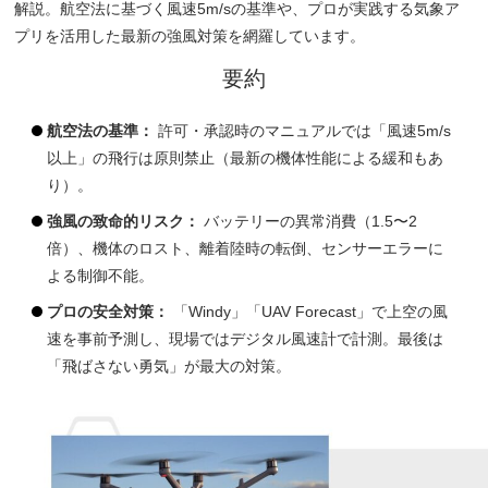
解説。航空法に基づく風速5m/sの基準や、プロが実践する気象ア
プリを活用した最新の強風対策を網羅しています。
要約
航空法の基準：
許可・承認時のマニュアルでは「風速5m/s
以上」の飛行は原則禁止（最新の機体性能による緩和もあ
り）。
強風の致命的リスク：
バッテリーの異常消費（1.5〜2
倍）、機体のロスト、離着陸時の転倒、センサーエラーに
よる制御不能。
プロの安全対策：
「Windy」「UAV Forecast」で上空の風
速を事前予測し、現場ではデジタル風速計で計測。最後は
「飛ばさない勇気」が最大の対策。