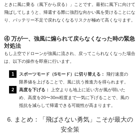
ときに風に乗る（風下から戻る）」ことです。最初に風下に向けて
飛ばしてしまうと、帰還する際に強烈な向かい風を受けることにな
り、バッテリー不足で戻れなくなるリスクが極めて高くなります。
④ 万が一、強風に煽られて戻らなくなった時の緊急
対処法
もし上空でドローンが強風に流され、戻ってこられなくなった場合
は、以下の操作を即座に行います。
スポーツモード（Sモード）に切り替える：
飛行速度の
限界値を上げることで、風に抗う推進力を得られます。
高度を下げる：
上空よりも地上に近い方が風が弱いた
め、高度を20〜30m程度まで一気に下げることで、風の
抵抗を減らして帰還できる可能性が高まります。
6. まとめ：「飛ばさない勇気」こそが最大の
安全策