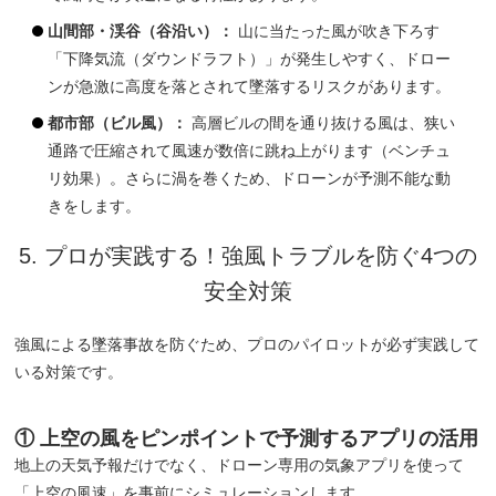
山間部・渓谷（谷沿い）：
山に当たった風が吹き下ろす
「下降気流（ダウンドラフト）」が発生しやすく、ドロー
ンが急激に高度を落とされて墜落するリスクがあります。
都市部（ビル風）：
高層ビルの間を通り抜ける風は、狭い
通路で圧縮されて風速が数倍に跳ね上がります（ベンチュ
リ効果）。さらに渦を巻くため、ドローンが予測不能な動
きをします。
5. プロが実践する！強風トラブルを防ぐ4つの
安全対策
強風による墜落事故を防ぐため、プロのパイロットが必ず実践して
いる対策です。
① 上空の風をピンポイントで予測するアプリの活用
地上の天気予報だけでなく、ドローン専用の気象アプリを使って
「上空の風速」を事前にシミュレーションします。