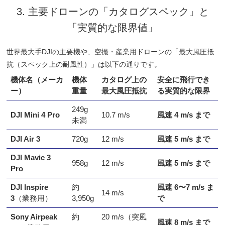
3. 主要ドローンの「カタログスペック」と
「実質的な限界値」
世界最大手DJIの主要機や、空撮・産業用ドローンの「最大風圧抵
抗（スペック上の耐風性）」は以下の通りです。
機体名（メーカ
機体
カタログ上の
安全に飛行でき
ー）
重量
最大風圧抵抗
る実質的な限界
249g
DJI Mini 4 Pro
10.7 m/s
風速 4 m/s まで
未満
DJI Air 3
720g
12 m/s
風速 5 m/s まで
DJI Mavic 3
958g
12 m/s
風速 5 m/s まで
Pro
DJI Inspire
約
風速 6〜7 m/s ま
14 m/s
3
（業務用）
3,950g
で
Sony Airpeak
約
20 m/s（突風
風速 8 m/s まで