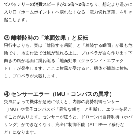
てバッテリーの消費スピードが1.5倍〜2倍
になり、想定より遥かに
入り口（ホームポイント）へ戻れなくなる「電力切れ墜落」を引き
起こします。
③ 離着陸時の「地面効果」と反転
飛行中よりも、実は「離陸する瞬間」と「着陸する瞬間」が最も危
険です。地面付近では風が乱れる上に、プロペラが自ら作り出す下
向きの風が地面に跳ね返る「地面効果（グラウンド・エフェク
ト）」が発生します。ここに横風が受けると、機体が簡単に横転
し、プロペラが大破します。
④ センサーエラー（IMU・コンパスの異常）
突風によって機体が急激に傾くと、内部の姿勢制御センサー
（IMU）や電子コンパスが「異常な傾き」と判断し、エラーを起こ
すことがあります。センサーが狂うと、ドローンは自律制御（ホバ
リング）ができなくなり、完全に制御不能（ATTIモード移行な
ど）になります。