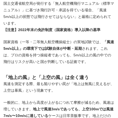
国土交通省航空局が発行する「無人航空機飛行マニュアル（標準マ
ニュアル）」に基づき飛行許可・承認を得ている場合、「風速
5m/s以上の状態では飛行させてはならない」と厳格に定められて
います。
【注意】2022年末の免許制度（国家資格）導入以降の基準
国家資格（一等・二等無人航空機操縦士）の実地試験では、
「風速
5m/s以上」の環境下では試験自体が中断・延期
されます。これ
は、プロの資格を持つ操縦者であっても、5m/s以上の風の中での
飛行はリスクが高いと国が判断している証拠です。
「地上の風」と「上空の風」は全く違う
風速を測定する際、最も陥りやすい罠が「地上は無風に見えるが、
上空は暴風」という現象です。
一般的に、地上から高度が上がるにつれて摩擦が減るため、風速は
増していきます。
地上で風速3m/sであっても、上空100mでは風速
7m/s〜10m/sに達している
ケースは日常茶飯事です。地上だけの