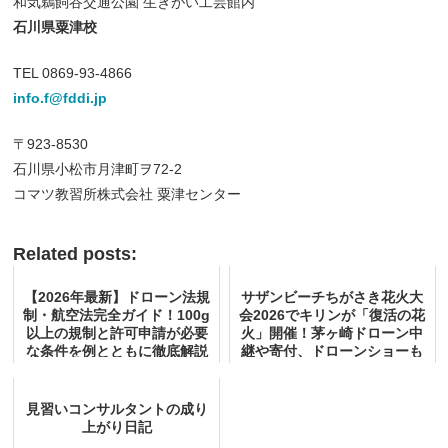
和気鵜飼谷交通公園 生きがい工芸館内
石川県粟津校
TEL 0869-93-4866
info.f@fddi.jp
〒923-8530
石川県小松市月津町ヲ72-2
コマツ教習所株式会社 粟津センター
Related posts:
【2026年最新】ドローン法規
サザンビーチちがさき花火大
制・航空法完全ガイド！100g
会2026でキリンが「復活の花
以上の規制と許可申請が必要
火」開催！茅ヶ崎ドローン中
な条件を例とともに徹底解説
継や寄付、ドローンショーも
徹底解説
見習いコンサルタントの成り
上がり日記