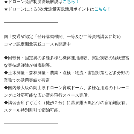
★ドローン免許制度徹底解説は
こちら！
★ドローンによる3次元測量実践活用ポイントは
こちら！
━━━━━━━━━━━━━
国土交通省認定「登録講習機関」一等及び二等資格講習に対応
コマツ認定測量実践コースも開講中！
◆回転翼・固定翼の多種多様な機体運用経験、実証実験の経験豊富
な実技講師陣が徹底指導。
◆土木測量・森林測量・農業・点検・物流・害獣対策など多分野の
業務での活用実績が豊富
◆国内最大級の岡山県ドローン育成ドーム、多様な用途のトレーニ
ングに対応可能な広い野外飛行スペース完備。
◆講習会所すぐ近く（徒歩２分）に温泉露天風呂付の宿泊施設有。
スクール特別割引で宿泊可能。
━━━━━━━━━━━━━