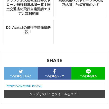
トランプ米大統領来日時のド
点検業務へのドローン導入成
ローン飛行制限地域一覧！国
功の道 l PoC実施のカギ
土交通省の飛行自粛要請エリ
アと規制範囲
DJI Avata2の飛行申請徹底解
説！
SHARE
この記事をつぶやく
この記事をシェア
この記事を送る
https://www.fddi.jp/5756
URLとタイトルをコピー