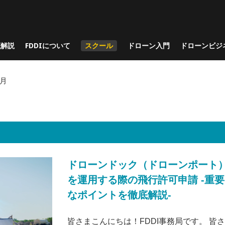
底解説
FDDIについて
スクール
ドローン入門
ドローンビジ
5月
ドローンドック（ドローンポート
を運用する際の飛行許可申請 -重要
なポイントを徹底解説-
皆さまこんにちは！FDDI事務局です。 皆