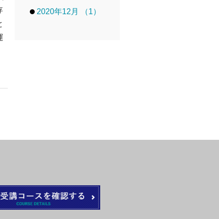
存
2020年12月 （1）
と
運