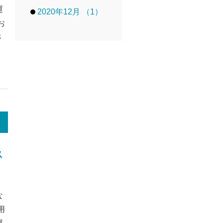
運
2020年12月 （1）
お
さ
ス
な
用