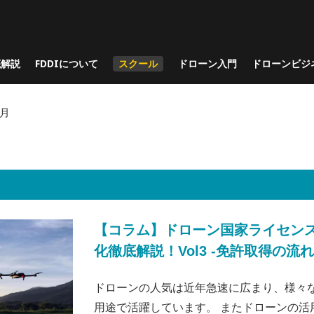
底解説
FDDIについて
スクール
ドローン入門
ドローンビジ
8月
【コラム】ドローン国家ライセン
化徹底解説！Vol3 -免許取得の流れ
ドローンの人気は近年急速に広まり、様々
用途で活躍しています。 またドローンの活