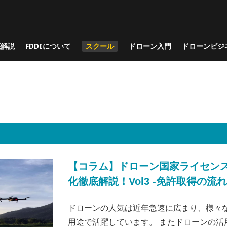
底解説
FDDIについて
スクール
ドローン入門
ドローンビジ
【コラム】ドローン国家ライセン
化徹底解説！Vol3 -免許取得の流れ
ドローンの人気は近年急速に広まり、様々
用途で活躍しています。 またドローンの活