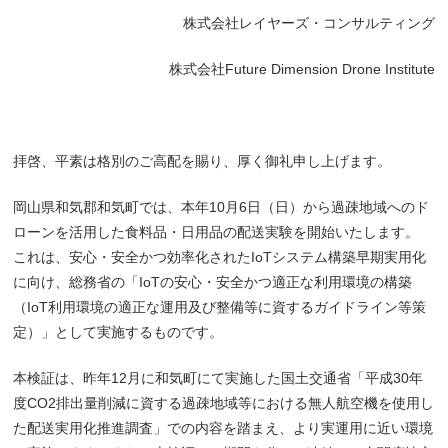
株式会社レイヤーズ・コンサルティング
株式会社Future Dimension Drone Institute
拝啓、平素は格別のご高配を賜り、厚く御礼申し上げます。
岡山県和気郡和気町では、本年10月6日（日）から過疎地域へのド
ローンを活用した食料品・日用品の配送実験を開始いたします。
これは、安心・安全かつ効率化されたIoTシステム構築早期実用化
に向け、総務省の「IoTの安心・安全かつ適正な利用環境の構築
（IoT利用環境の適正な運用及び整備等に資するガイドライン等策
定）」として実施するものです。
本検証は、昨年12月に和気町にて実施した国土交通省「平成30年
度CO2排出量削減に資する過疎地域等における無人航空機を使用し
た配送実用化推進調査」での内容を踏まえ、より実運用に近い環境