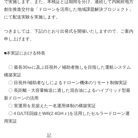
で実施します。また、本検証とは期間を分け、連続して内閣府地方
創生推進交付金「ドローンを活用した地域課題解決プロジェクト」
にて配送実験を実施します。
つきましては、下記のとおり出発式を開催いたしますので、ご案内
申し上げます。
■本実証における特長
〇 最長30㎞に及ぶ目視外／補助者無しを目指した運航システム
構築実証
〇 目視外/補助者なしによるドローン機体のリモート制御実証
〇 長距離・大容量輸送に適した混合油によるハイブリッド型最
新ドローンの活用
〇 実運用を見据えた一名運用体制の構築実証
〇４G/LTE回線とWifi(2.4GHｚ)を活用したセルラードローン運
用実証
記