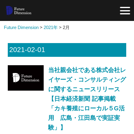
Future Dimension
>
2021年
>
2月
2021-02-01
当社親会社である株式会社レ
イヤーズ・コンサルティング
に関するニュースリリース
【日本経済新聞 記事掲載
「カキ養殖にローカル５G活
用 広島・江田島で実証実
験」】