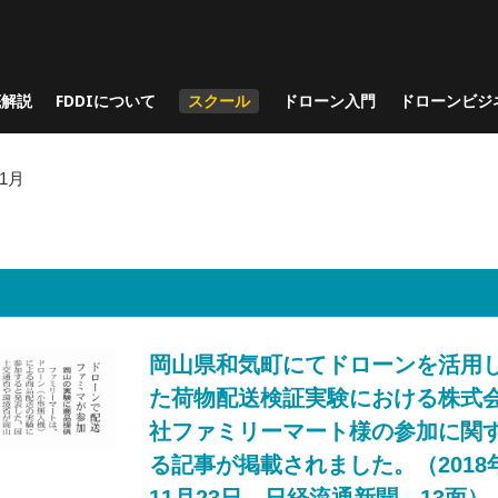
底解説
FDDIについて
スクール
ドローン入門
ドローンビジ
11月
岡山県和気町にてドローンを活用
た荷物配送検証実験における株式
社ファミリーマート様の参加に関
る記事が掲載されました。（2018
11月23日 日経流通新聞 13面）