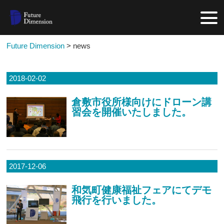
Future Dimension
>
news
2018-02-02
倉敷市役所様向けにドローン講
習会を開催いたしました。
2017-12-06
和気町健康福祉フェアにてデモ
飛行を行いました。